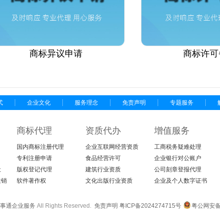
商标异议申请
商标许可
式
企业文化
服务理念
免责声明
专题服务
商标代理
资质代办
增值服务
国内商标注册代理
企业互联网经营资质
工商税务疑难处理
专利注册申请
食品经营许可
企业银行对公账户
让
版权登记代理
建筑行业资质
公司刻章登报代理
注销
软件著作权
文化出版行业资质
企业及个人数字证书
事通企业服务
All Rights Reserved.
免责声明
粤ICP备2024274715号
粤公网安备4