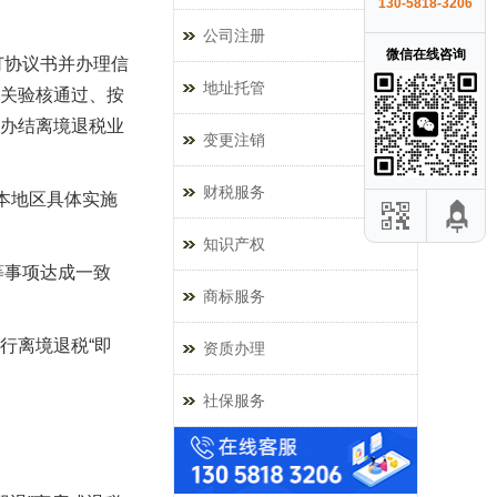
130-5818-3206
公司注册
微信在线咨询
订协议书并办理信
地址托管
关验核通过、按
办结离境退税业
变更注销
财税服务
本地区具体实施
知识产权
等事项达成一致
商标服务
行离境退税“即
资质办理
社保服务