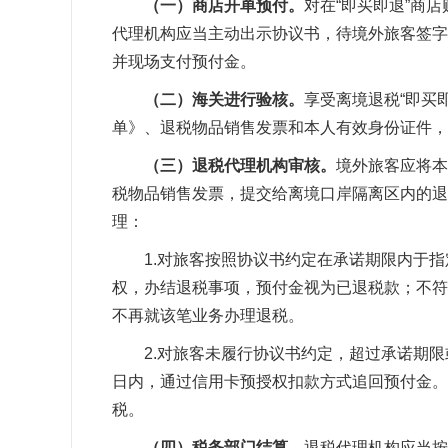
（一）商店开单预付。
对在“即买即退”商
代理机构应当主动出示协议书，待境外旅客签字
并现场支付预付金。
（二）海关进行验核。
享受离境退税“即买
单》、退税物品销售发票和本人有效身份证件，
（三）退税代理机构审核。
境外旅客应将本
税物品销售发票，提交给离境口岸隔离区内的退
理：
1.对旅客按照协议书约定在承诺期限内于
权，办结退税事项，预付金视为已退税款；不符
不再就该笔业务办理退税。
2.对旅客未履行协议书约定，超过承诺期
日内，通过信用卡预授权扣款方式追回预付金。
税。
（四）税务部门结算。
退税代理机构应当按