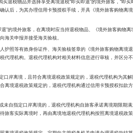
店购买退税物品并选择享受离境退税“即买即退”的境外旅客，“即买
确认后，为其办理信用卡预授权手续，开具《境外旅客购物离境
即退”的境外旅客，在离境时应当持退税物品、《境外旅客购物离
向海关申报并接受海关验核。
人护照等有效身份证件、海关验核签章的《境外旅客购物离境退
税代理机构。退税代理机构对相关材料信息进行审核，并区分不
指定口岸离境，且符合离境退税政策规定的，退税代理机构为其解
合离境退税政策规定的，退税代理机构通过信用卡预授权扣款方
限或未自指定口岸离境的，退税代理机构自旅客承诺离境期限期满
待旅客实际离境时，再由离境地退税代理机构按照离境退税政策
照离境退税政策规定，定期向主管税务机关申请办理退税款结算