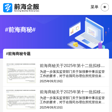
菜单
#前海商秘#
#前海商秘专题
前海商秘关于2025年第十二批拟移送市监部门处理的托管企业名单的通知
为进一步落实监管部门关于加强事中事后监管
工作的要求，对于在我司办理住所托管但未按
监管要求完成整改、联系不上等情况的企业，
2025年09月19日
我司将分批次移送至深圳市...
前海商秘关于2025年第十一批拟移送市监部门处理的托管企业名单的通知
为进一步落实监管部门关于加强事中事后监管
工作的要求，对于在我司办理住所托管但未按
监管要求完成整改、联系不上等情况的企业，
2025年09月10日
我司将分批次移送至深圳市...